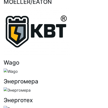
MOELLER/EATON
Wago
Энергомера
Энерготех