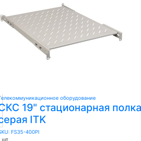
Телекоммуникационное оборудование
СКС 19" стационарная полк
серая ITK
SKU: FS35-400PI
1 шт