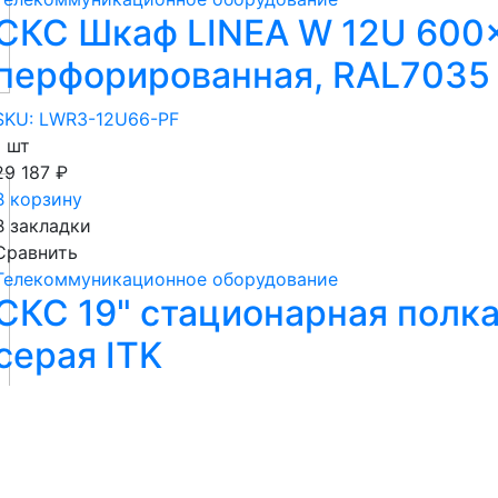
СКС Шкаф LINEA W 12U 600
перфорированная, RAL7035 
SKU: LWR3-12U66-PF
1 шт
29 187 ₽
В корзину
В закладки
Сравнить
Телекоммуникационное оборудование
СКС 19" стационарная полк
серая ITK