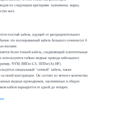
водов по следующим критериям: назначение, марка,
ество жил.
ется толстый кабель, идущий от распределительного
бычно это изолированный кабель большого сечения (от 6
тью жилами.
няется более тонкий кабель, соединяющий осветительные
го используются гибкие медные провода небольшого
апример, NYM, ВВГнг-LS, ППГнг(А)-HF).
льзуется специальный "сетевой" кабель, также
-за своей конструкции. Он состоит из четного количества
ванных медных проводников, заключенных в общую
ком кабеле варьируется от одной до четырех.
res