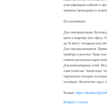
классификацию кабелей и про
материал проводника и колич
По назначению:
Для электропитания: Использу
щита к квартире или офису. О
до 50 мм²) с четырьмя или пя
Для электроосвещения: Приме
приборы и розетки. Чаще все
сечения различных марок (н
Для компьютерных сетей: Испо
известный как "витая пара" из
скрученных попарно изолиро
изоляцию. Количество пар в та
Больше:
https://sinonim.org/sin#
Возврат к списку