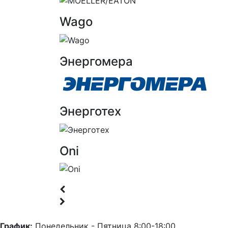
Wago
Энергомера
Энерготех
Oni
График:
Понедельник - Пятница 8:00-18:00