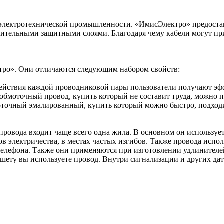
ю электротехнической промышленности. «ИмисЭлектро» предоста
нительными защитными слоями. Благодаря чему кабели могут при
тро». Они отличаются следующим набором свойств:
ействия каждой проводниковой пары пользователи получают эф
бмоточный провод, купить который не составит труда, можно п
оточный эмалированный, купить который можно быстро, подходит
 провода входит чаще всего одна жила. В основном он используе
 электричества, в местах частых изгибов. Также провода испол
телефона. Также они применяются при изготовлении удлинителей
ету вы используете провод. Внутри сигнализации и других датч