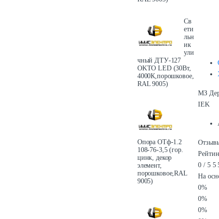
Св
ети
льн
ик
ули
чный ДТУ-127
OKTO LED (30Вт,
4000К,порошковое,
RAL 9005)
МЗ Дер
IEK
Опора ОТф-1.2
Отзывы
108-76-3,5 (гор.
Рейтин
цинк, декор
0
/
5
5
элемент,
порошковое,RAL
На осн
9005)
0%
0%
0%