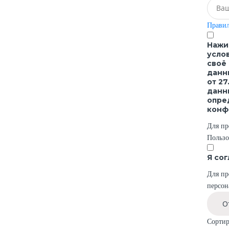
Правил
Нажи
усло
своё
данн
от 2
данны
опре
конф
Для пр
Пользо
Я со
Для пр
персон
О
Сортир