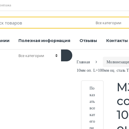
монтажа
ании
Полезная информация
Отзывы
Контакты
Главная
Молниезащит
10мм оп. L=100мм оц. сталь 
М
По
каз
со
ать
все
1
кат
его
оц
ри