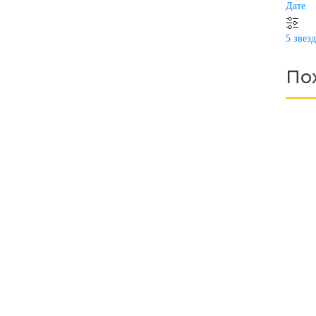
Дате
5 звез
По