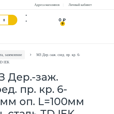
Адреса магазинов
Личный кабинет
0 ₽
0
а, заземление
МЗ Дер.-заж. соед. пр. кр. 6-
TD IEK
З Дер.-заж.
ед. пр. кр. 6-
0мм оп. L=100мм
. сталь TD IEK