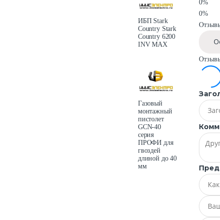
0%
0%
ИБП Stark
Отзывы
Country Stark
Country 6200
О
INV MAX
Отзыв
Заго
Газовый
монтажный
пистолет
Комм
GCN-40
серия
ПРОФИ для
гвоздей
длиной до 40
мм
Пред