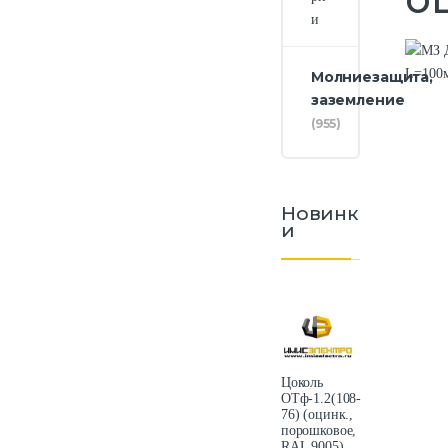
и
Молниезащита,
заземление
(955)
Новинк
и
Цоколь
ОТф-1.2(108-
76) (оцинк.,
порошковое,
RAL 9005)